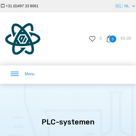
+31 (0)497 33 8061
🇳🇱
NL
0
€0,00
0
Menu
PLC-systemen