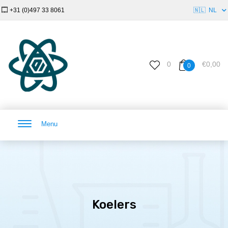
+31 (0)497 33 8061
🇳🇱
NL
0
€0,00
0
Menu
Koelers