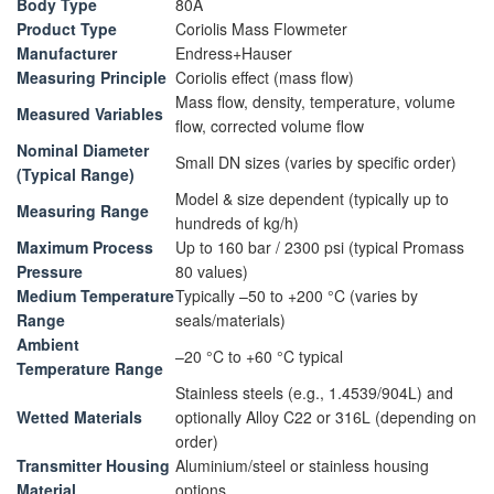
Body Type
80A
Product Type
Coriolis Mass Flowmeter
Manufacturer
Endress+Hauser
Measuring Principle
Coriolis effect (mass flow)
Mass flow, density, temperature, volume
Measured Variables
flow, corrected volume flow
Nominal Diameter
Small DN sizes (varies by specific order)
(Typical Range)
Model & size dependent (typically up to
Measuring Range
hundreds of kg/h)
Maximum Process
Up to 160 bar / 2300 psi (typical Promass
Pressure
80 values)
Medium Temperature
Typically –50 to +200 °C (varies by
Range
seals/materials)
Ambient
–20 °C to +60 °C typical
Temperature Range
Stainless steels (e.g., 1.4539/904L) and
Wetted Materials
optionally Alloy C22 or 316L (depending on
order)
Transmitter Housing
Aluminium/steel or stainless housing
Material
options