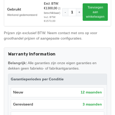
Excl. BTW:
Toevoegen
€1300,00
(1
Gebruikt
-
1
+
aan
beschikbaar)
Werkend gedemonteerd
winkelwagen
Incl. BTW:
€1573,00
Prijzen zijn exclusief BTW. Neem contact met ons op voor
groothandel prijzen of aangepaste configuraties.
Warranty Information
Belangrijk:
Alle garanties zijn onze eigen garanties en
dekken geen fabrieks- of fabrikantgaranties.
Garantieperiodes per Conditie
Nieuw
12 maanden
Gereviseerd
3 maanden