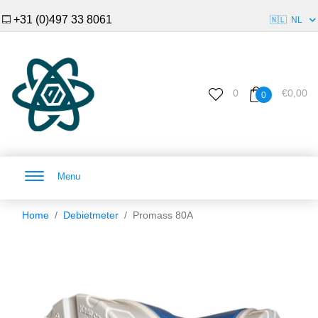
+31 (0)497 33 8061
🇳🇱
NL
0
€0,00
0
Menu
Home
Debietmeter
Promass 80A