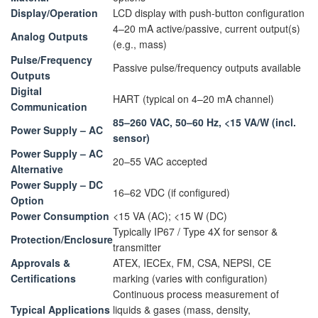
Display/Operation
LCD display with push-button configuration
4–20 mA active/passive, current output(s)
Analog Outputs
(e.g., mass)
Pulse/Frequency
Passive pulse/frequency outputs available
Outputs
Digital
HART (typical on 4–20 mA channel)
Communication
85–260 VAC, 50–60 Hz, <15 VA/W (incl.
Power Supply – AC
sensor)
Power Supply – AC
20–55 VAC accepted
Alternative
Power Supply – DC
16–62 VDC (if configured)
Option
Power Consumption
<15 VA (AC); <15 W (DC)
Typically IP67 / Type 4X for sensor &
Protection/Enclosure
transmitter
Approvals &
ATEX, IECEx, FM, CSA, NEPSI, CE
Certifications
marking (varies with configuration)
Continuous process measurement of
Typical Applications
liquids & gases (mass, density,