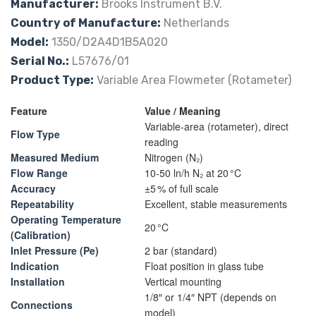
Manufacturer:
Brooks Instrument B.V.
Country of Manufacture:
Netherlands
Model:
1350/D2A4D1B5A020
Serial No.:
L57676/01
Product Type:
Variable Area Flowmeter (Rotameter)
Feature
Value / Meaning
Variable-area (rotameter), direct
Flow Type
reading
Measured Medium
Nitrogen (N₂)
Flow Range
10-50 ln/h N₂ at 20 °C
Accuracy
±5 % of full scale
Repeatability
Excellent, stable measurements
Operating Temperature
20 °C
(Calibration)
Inlet Pressure (Pe)
2 bar (standard)
Indication
Float position in glass tube
Installation
Vertical mounting
1/8″ or 1/4″ NPT (depends on
Connections
model)