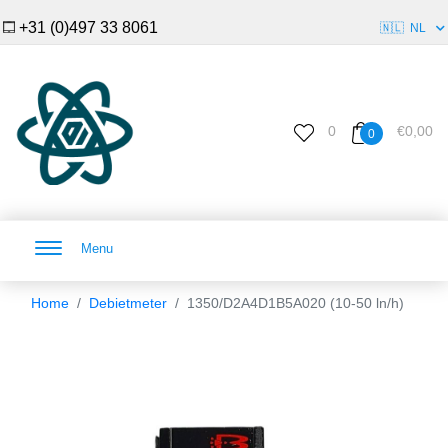
+31 (0)497 33 8061
🇳🇱
NL
0
€0,00
0
Menu
Home
Debietmeter
1350/D2A4D1B5A020 (10-50 ln/h)